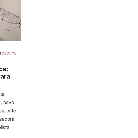
 resenha
ce:
ara
ta
e, novo
viajante
isadora
lista