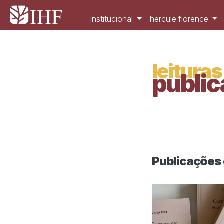
institucional
hercule florence
leituras
public
Publicações