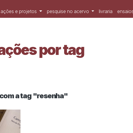
ações e projetos
pesquise no acervo
livraria
ensaios
ações por tag
 com a tag "resenha"