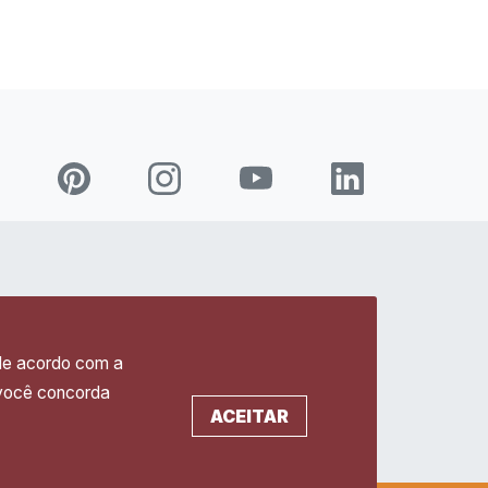
hercule florence
leituras
 de acordo com a
sobre
ensaios e reflexões
 você concorda
iconografia
notícias ihf
ACEITAR
inventos