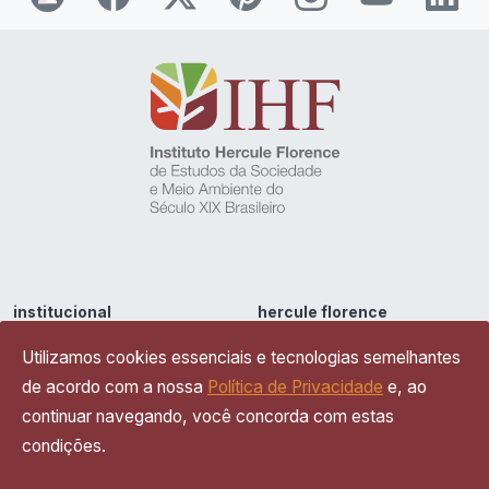
institucional
hercule florence
sobre
sobre
Utilizamos cookies essenciais e tecnologias semelhantes
parcerias
iconografia
de acordo com a nossa
Política de Privacidade
e, ao
contato
inventos
continuar navegando, você concorda com estas
política de privacidade
condições.
leituras
ensaios e reflexões